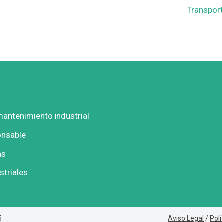
Transpor
mantenimiento industrial
onsable
as
striales
5
Aviso Legal
/
Polí