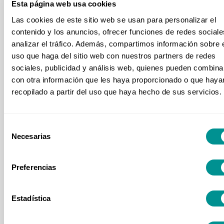
Comunicación
Esta página web usa cookies
Las cookies de este sitio web se usan para personalizar el
Construcción
contenido y los anuncios, ofrecer funciones de redes sociale
Estadística
analizar el tráfico. Además, compartimos información sobre 
uso que haga del sitio web con nuestros partners de redes
Excel Empresarial
sociales, publicidad y análisis web, quienes pueden combina
Exportación e Importación
con otra información que les haya proporcionado o que haya
recopilado a partir del uso que haya hecho de sus servicios.
Financiera
Fiscal y Contabilidad
Selección
Gestión Empresarial
Necesarias
de
Habilidades Directivas
consentimiento
Preferencias
Informática y TI
Inmobiliaria
Estadística
Inteligencia Artificial
Kpi's e Indicadores