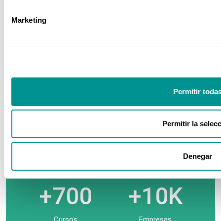
Marketing
Sector Sanitario
Nuestros números
Permitir toda
Permitir la selec
+35
+480
Denegar
Años
Ponentes
+700
+10K
Cursos
Empresas