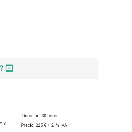
s?
Duración:
30 horas
o y
Precio:
225 € + 21% IVA