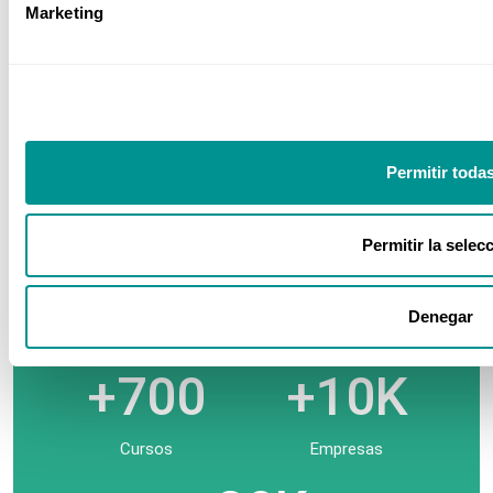
Marketing
Sector Sanitario
Nuestros números
Permitir toda
Permitir la selec
+35
+480
Denegar
Años
Ponentes
+700
+10K
Cursos
Empresas