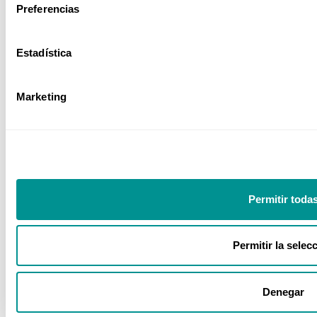
Preferencias
Estadística
Sector Sanitario
Marketing
Nuestros números
+35
+480
Permitir toda
Permitir la selec
Años
Ponentes
+700
+10K
Denegar