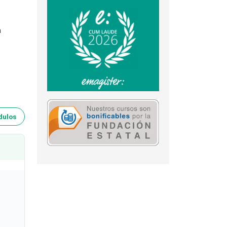
a
dulos