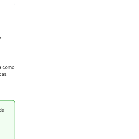
o
ia como
cas.
de