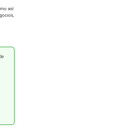
omo así
gocios,
de