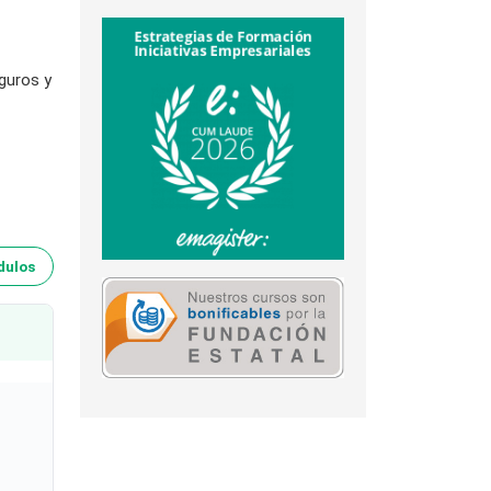
eguros y
dulos