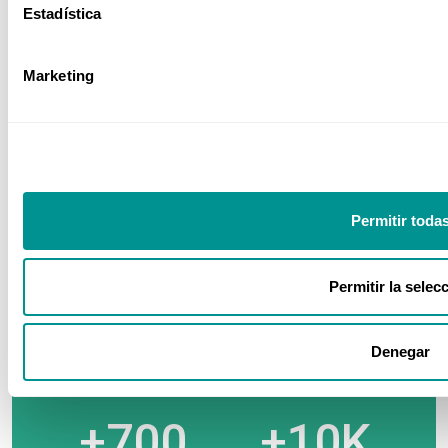
Estadística
Sector Power BI
Marketing
Sector Sanitario
Nuestros números
Permitir toda
Permitir la selec
+35
+480
Denegar
Años
Ponentes
+700
+10K