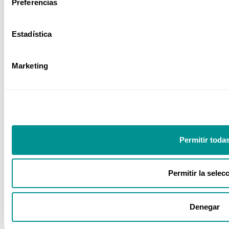
Preferencias
Estadística
Sector Sanitario
Marketing
Nuestros números
+35
+480
Permitir toda
Años
Ponentes
Permitir la selec
+700
+10K
Denegar
Cursos
Empresas