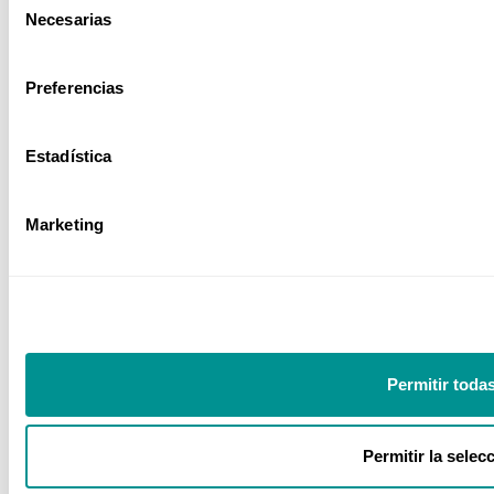
Necesarias
de
consentimiento
Preferencias
Sector Power BI
Estadística
Sector Sanitario
Marketing
Nuestros números
Permitir toda
+35
+480
Permitir la selec
Años
Ponentes