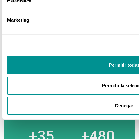
Estadística
Sector Ferroviario
Marketing
Sector Power BI
Permitir toda
Sector Sanitario
Permitir la selec
Nuestros números
Denegar
+35
+480