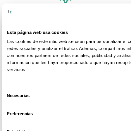
SAP Empresa
Esta página web usa cookies
Sector Alimentario
Las cookies de este sitio web se usan para personalizar el c
redes sociales y analizar el tráfico. Además, compartimos in
con nuestros partners de redes sociales, publicidad y análi
información que les haya proporcionado o que hayan recopil
servicios.
Sector Educativo
Selección
Necesarias
de
consentimiento
Sector Farmacéutico
Preferencias