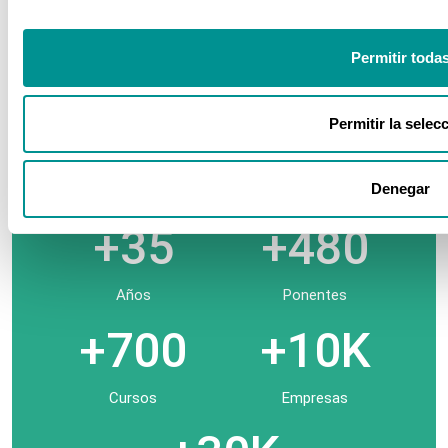
Permitir toda
Sector Sanitario
Permitir la selec
Nuestros números
Denegar
+35
+480
Años
Ponentes
+700
+10K
Cursos
Empresas