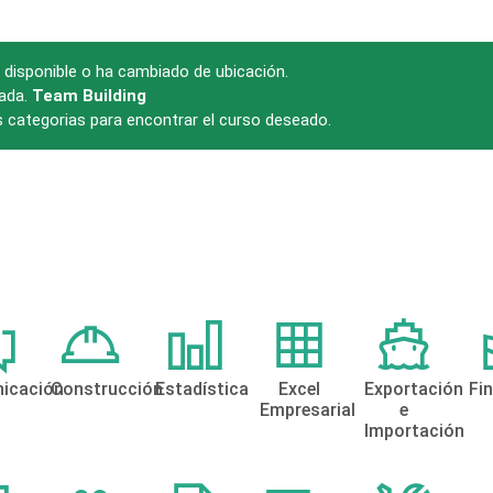
disponible o ha cambiado de ubicación.
zada.
Team Building
s categorias para encontrar el curso deseado.
icación
Construcción
Estadística
Excel
Exportación
Fi
Empresarial
e
Importación