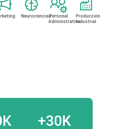
rketing
Neurociencias
Personal
Producción
Administrativo
Industrial
0K
+30K