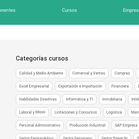
onentes
Cursos
Empres
Categorías cursos
Calidad y Medio Ambiente
Comercial y Ventas
Compras
Excel Empresarial
Exportación e Importación
Financiera
Habilidades Directivas
Informática y TI
Inmobiliaria
Inte
Laboral y RRHH
Licitaciones y Concursos
Logística
Man
Personal Administrativo
Producción Industrial
SAP Empresa
Sector Farmacéutico
Sector Ferroviario
Sector Power BI
S