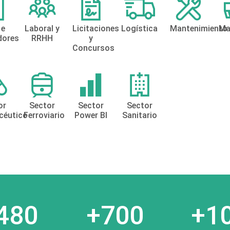
 e
Laboral y
Licitaciones
Logística
Mantenimiento
Ma
dores
RRHH
y
Concursos
or
Sector
Sector
Sector
céutico
Ferroviario
Power BI
Sanitario
480
+700
+1