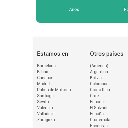
Años
P
Estamos en
Otros países
Barcelona
(América)
Bilbao
Argentina
Canarias
Bolivia
Madrid
Colombia
Palma de Mallorca
Costa Rica
Santiago
Chile
Sevilla
Ecuador
Valencia
El Salvador
Valladolid
España
Zaragoza
Guatemala
Honduras