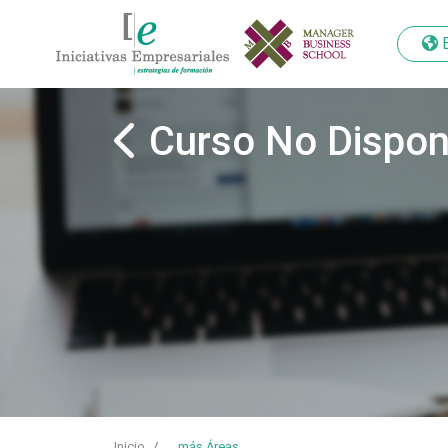
Curso No Dispon
Inicio
...
más Áreas