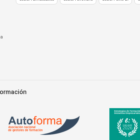
na
Formación