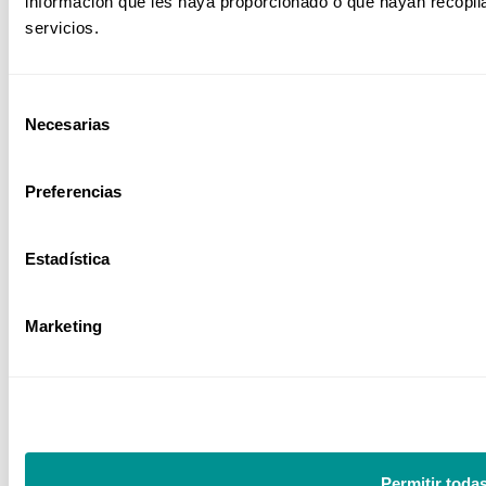
información que les haya proporcionado o que hayan recopil
servicios.
Sector Farmacéutico
Selección
Necesarias
de
consentimiento
Preferencias
Sector Ferroviario
Estadística
Marketing
Sector Power BI
Sector Sanitario
Permitir toda