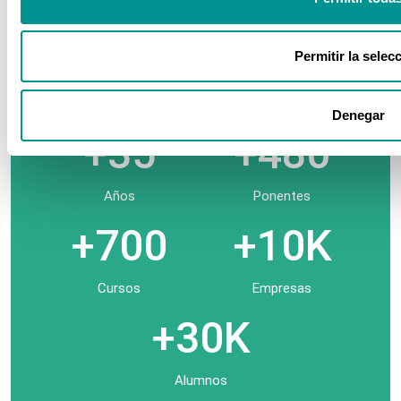
Nuestros números
Permitir la selec
Denegar
+35
+480
Años
Ponentes
+700
+10K
Cursos
Empresas
+30K
Alumnos