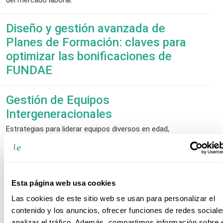
Diseño y gestión avanzada de
Planes de Formación: claves para
optimizar las bonificaciones de
FUNDAE
Gestión de Equipos
Intergeneracionales
Estrategias para liderar equipos diversos en edad,
promoviendo la colaboración, el aprendizaje mutuo y la
integración generacional dentro de la organización.
Gestión de Proyectos e-Learning
Esta página web usa cookies
Metodologías y herramientas para desarrollar con
Las cookies de este sitio web se usan para personalizar el
éxito la gestión y dirección de un proyecto e-Learning.
contenido y los anuncios, ofrecer funciones de redes sociale
analizar el tráfico. Además, compartimos información sobre 