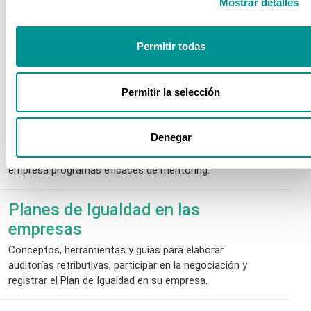
Mostrar detalles
Curso Práctico de Selección de
Personal
Permitir todas
Para dominar las técnicas más efectivas de
reclutamiento y selección por competencias.
Permitir la selección
La gestión del Talento interno a
través del Mentoring
Denegar
Conceptos y herramientas para diseñar y aplicar en la
empresa programas eficaces de mentoring.
Planes de Igualdad en las
empresas
Conceptos, herramientas y guías para elaborar
auditorías retributivas, participar en la negociación y
registrar el Plan de Igualdad en su empresa.