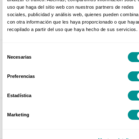
HR Business Partner: el socio
uso que haga del sitio web con nuestros partners de redes
estratégico de la organización
sociales, publicidad y análisis web, quienes pueden combina
con otra información que les haya proporcionado o que haya
Para alinear la gestión de los RRHH con las
recopilado a partir del uso que haya hecho de sus servicios.
necesidades de la empresa.
Gestión de Errores Humanos en
Selección
la empresa: diagnóstico,
Necesarias
de
medición y soluciones
consentimiento
Metodologías para identificar errores, medir su
Preferencias
impacto organizacional y diseñar normas, hábitos y
estrategias para gestionarlos y reducirlos.
Estadística
Derecho Laboral para no expertos
Marketing
Para conocer los aspectos más relevantes del
Derecho del Trabajo que afectan a la gestión del
departamento de RRHH.